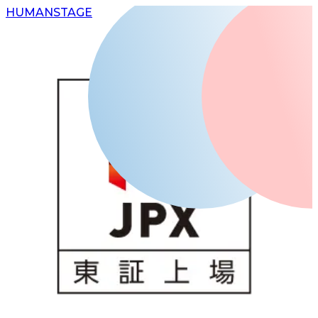
H
UMAN
S
TAGE