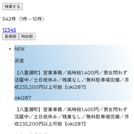
検索する
542
件（
1
件～
10
件）
1
2
3
4
5
新着順
時給順
NEW
派遣
【八重瀬町】営業事務／高時給1,400円／男女問わず
活躍中／土日祝休み／残業なし／無料駐車場完備／月
収235,200円以上可能【oki287】
oki287
【八重瀬町】営業事務／高時給1,400円／男女問わず
活躍中／土日祝休み／残業なし／無料駐車場完備／月
収235,200円以上可能【oki287】