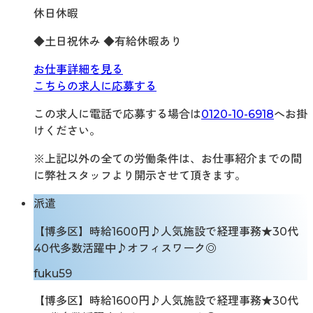
休日休暇
◆土日祝休み ◆有給休暇あり
お仕事詳細を見る
こちらの求人に応募する
この求人に電話で応募する場合は
0120-10-6918
へお掛
けください。
※上記以外の全ての労働条件は、お仕事紹介までの間
に弊社スタッフより開示させて頂きます。
派遣
【博多区】時給1600円♪人気施設で経理事務★30代
40代多数活躍中♪オフィスワーク◎
fuku59
【博多区】時給1600円♪人気施設で経理事務★30代