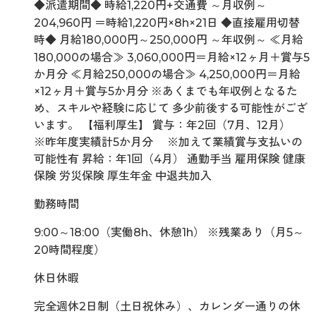
◆派遣期間◆ 時給1,220円+交通費 ～月収例～
204,960円 ＝時給1,220円×8h×21日 ◆直接雇用切替
時◆ 月給180,000円～250,000円 ～年収例～ ≪月給
180,000の場合≫ 3,060,000円＝月給×12ヶ月＋賞与5
か月分 ≪月給250,000の場合≫ 4,250,000円＝月給
×12ヶ月＋賞与5か月分 ※あくまでも年収例となるた
め、スキルや経験に応じて 多少前後する可能性がござ
います。 【福利厚生】 賞与：年2回（7月、12月）
※昨年度実績計5か月分 ※加えて業績賞与支払いの
可能性有 昇給：年1回（4月） 通勤手当 雇用保険 健康
保険 労災保険 厚生年金 中退共加入
勤務時間
9:00～18:00（実働8h、休憩1h） ※残業あり（月5～
20時間程度）
休日休暇
完全週休2日制（土日祝休み）、カレンダー通りの休