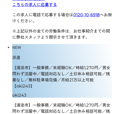
こちらの求人に応募する
この求人に電話で応募する場合は
0120-10-6918
へお掛
けください。
※上記以外の全ての労働条件は、お仕事紹介までの間
に弊社スタッフより開示させて頂きます。
NEW
派遣
【浦添市】一般事務／未経験OK／時給1,270円／男女
問わず活躍中／電話対応なし／土日休み相談可能／残
業なし／無料駐車場完備／月給21万以上可能
【oki243】
oki243
【浦添市】一般事務／未経験OK／時給1,270円／男女
問わず活躍中／電話対応なし／土日休み相談可能／残