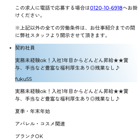
この求人に電話で応募する場合は
0120-10-6918
へお掛
けください。
※上記以外の全ての労働条件は、お仕事紹介までの間
に弊社スタッフより開示させて頂きます。
契約社員
実務未経験ok！入社1年目からどんどん昇給★★賞
与、手当など豊富な福利厚生あり◎残業なし♪
fuku55
実務未経験ok！入社1年目からどんどん昇給★★賞
与、手当など豊富な福利厚生あり◎残業なし♪
夏季・年末年始
アパレル・コスメ関連
ブランクOK