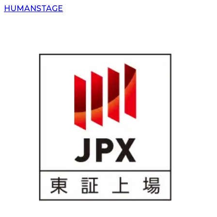
H
UMAN
S
TAGE