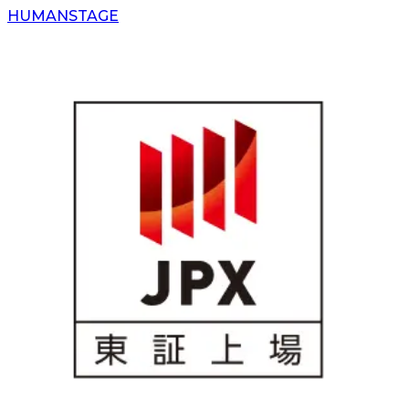
H
UMAN
S
TAGE