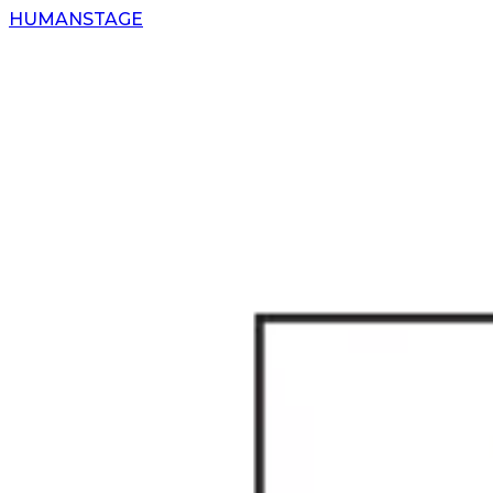
H
UMAN
S
TAGE