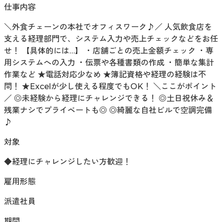
仕事内容
＼外食チェーンの本社でオフィスワーク♪／ 人気飲食店を
支える経理部門で、システム入力や売上チェックなどをお任
せ！ 【具体的には…】 ・店舗ごとの売上金額チェック ・専
用システムへの入力 ・伝票や各種書類の作成 ・簡単な集計
作業など ★電話対応少なめ ★簿記資格や経理の経験は不
問！ ★Excelが少し使える程度でもOK！ ＼ここがポイント
／ ◎未経験から経理にチャレンジできる！ ◎土日祝休み＆
残業ナシでプライベートも◎ ◎綺麗な自社ビルで空調完備
♪
対象
◆経理にチャレンジしたい方歓迎！
雇用形態
派遣社員
期間