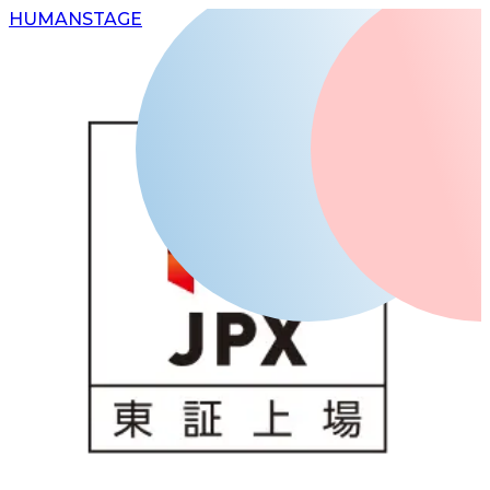
H
UMAN
S
TAGE