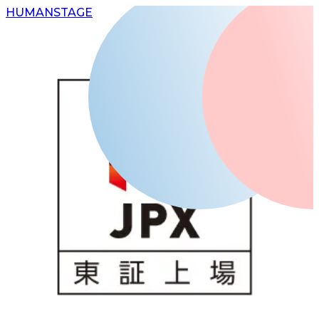
H
UMAN
S
TAGE