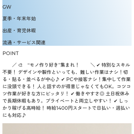
GW
夏季・年末年始
出産・育児休暇
流通・サービス関連
POINT
／ 🎨 “モノ作り好き”集まれ！ ＼ ✔ 特別なスキル
不要！ デザインや製作といっても、難しい作業はナシ！切
る・貼る・並べるが中心♪ ✔ PCや接客ナシ！集中して作業
に没頭できる！ 人と話すのが得意じゃなくてもOK。コツコ
ツ作業が好きな方にピッタリ！ ✔ 働きやすさ◎ 土日祝休み
で長期休暇もあり。プライベートと両立しやすい！ ✔ しっ
かり稼げる高時給！ 時給1400円スタートで日払い・週払い
にも対応♪