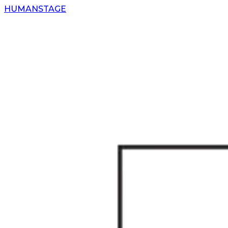
H
UMAN
S
TAGE