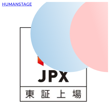
H
UMAN
S
TAGE