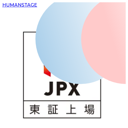
H
UMAN
S
TAGE