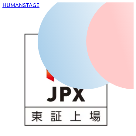
H
UMAN
S
TAGE