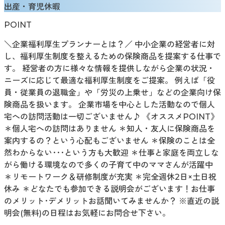
出産・育児休暇
POINT
＼企業福利厚生プランナーとは？／ 中小企業の経営者に対
し、福利厚生制度を整えるための保険商品を提案する仕事で
す。 経営者の方に様々な情報を提供しながら企業の状況・
ニーズに応じて最適な福利厚生制度をご提案。 例えば「役
員・従業員の退職金」や「労災の上乗せ」などの企業向け保
険商品を扱います。 企業市場を中心とした活動なので個人
宅への訪問活動は一切ございません♪ 《オススメPOINT》
＊個人宅への訪問はありません ＊知人・友人に保険商品を
案内するの？という心配もございません ＊保険のことは全
然わからない･･･という方も大歓迎 ＊仕事と家庭を両立しな
がら働ける環境なので多くの子育て中のママさんが活躍中
＊リモートワーク＆研修制度が充実 ＊完全週休2日×土日祝
休み ＊どなたでも参加できる説明会がございます！お仕事
のメリット･デメリットお話聞いてみませんか？ ※直近の説
明会(無料)の日程はお気軽にお問合せ下さい。