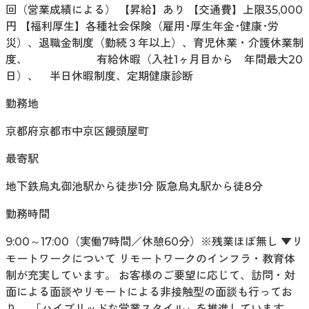
回（営業成績による） 【昇給】あり 【交通費】上限35,000
円 【福利厚生】各種社会保険（雇用･厚生年金･健康･労
災）、退職金制度（勤続３年以上）、育児休業・介護休業制
度、 有給休暇（入社1ヶ月目から 年間最大20
日）、 半日休暇制度、定期健康診断
勤務地
京都府京都市中京区饅頭屋町
最寄駅
地下鉄烏丸御池駅から徒歩1分 阪急烏丸駅から徒8分
勤務時間
9:00～17:00（実働7時間／休憩60分）※残業ほぼ無し ▼リ
モートワークについて リモートワークのインフラ・教育体
制が充実しています。 お客様のご要望に応じて、訪問・対
面による面談やリモートによる非接触型の面談も行ってお
り、 「ハイブリッドな営業スタイル」を推進しています。