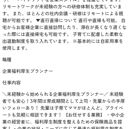
リモートワークが未経験の方への研修体制も充実していま
す。 また、ほとんどの社内会議・研修はリモートによる視
聴が可能です。 ▼直行直帰について 直行や直帰も可能。 自
宅からお客様企業に直接訪問したり、滞在が長くなり遅くな
った際には直接帰宅も可能です。 子育てに配慮した柔軟な
出退勤制度を取り入れています。 ※基本的には自家用車を
使用します。
職種
企業福利厚生プランナー
仕事内容
＼未経験から始められる企業福利厚生プランナー／ 未経験
者でも安心！3年間は育成期間として上司・先輩からの手厚
いフォローあり！ 先輩は子育てママがほとんど。プライベ
ートも気軽に相談できます！ 【お任せする業務】 ・中小企
業の経営者に、福利厚生制度を整えるための保険商品を提
案！ ・企業の状況・ニーズに応じて最適な福利厚生制度を