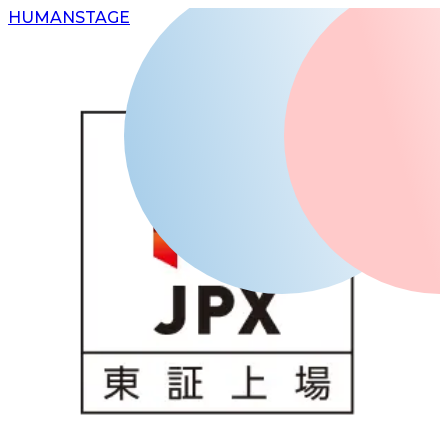
H
UMAN
S
TAGE