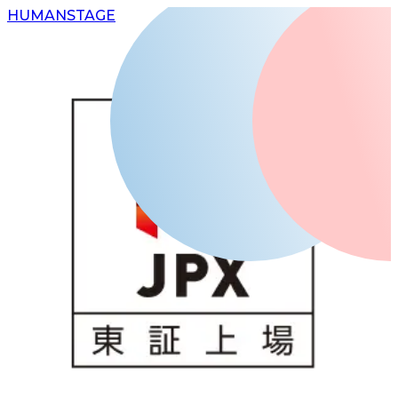
H
UMAN
S
TAGE