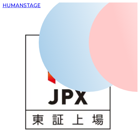
H
UMAN
S
TAGE