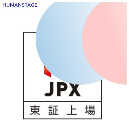
H
UMAN
S
TAGE