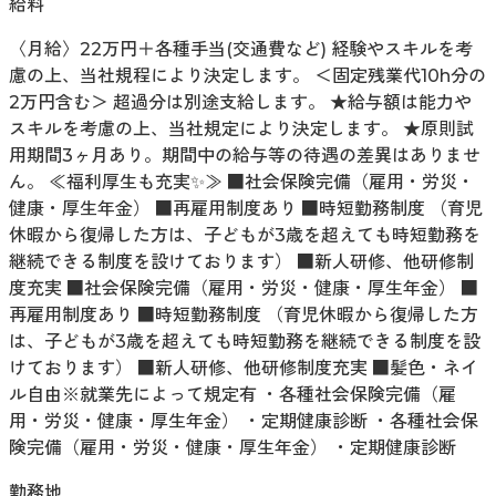
給料
〈月給〉22万円＋各種手当(交通費など) 経験やスキルを考
慮の上、当社規程により決定します。 ＜固定残業代10h分の
2万円含む＞ 超過分は別途支給します。 ★給与額は能力や
スキルを考慮の上、当社規定により決定します。 ★原則試
用期間3ヶ月あり。期間中の給与等の待遇の差異はありませ
ん。 ≪福利厚生も充実✨≫ ■社会保険完備（雇用・労災・
健康・厚生年金） ■再雇用制度あり ■時短勤務制度 （育児
休暇から復帰した方は、子どもが3歳を超えても時短勤務を
継続できる制度を設けております） ■新人研修、他研修制
度充実 ■社会保険完備（雇用・労災・健康・厚生年金） ■
再雇用制度あり ■時短勤務制度 （育児休暇から復帰した方
は、子どもが3歳を超えても時短勤務を継続できる制度を設
けております） ■新人研修、他研修制度充実 ■髪色・ネイ
ル自由※就業先によって規定有 ・各種社会保険完備（雇
用・労災・健康・厚生年金） ・定期健康診断 ・各種社会保
険完備（雇用・労災・健康・厚生年金） ・定期健康診断
勤務地