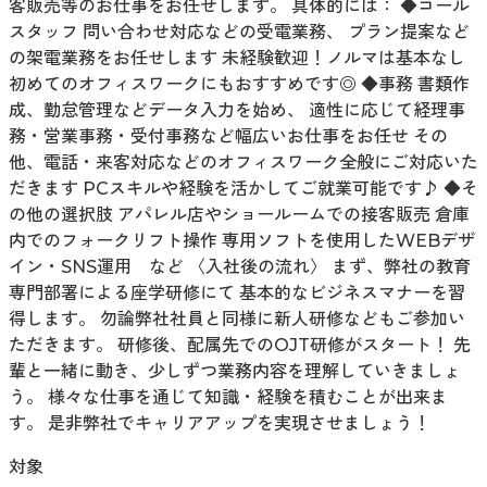
客販売等のお仕事をお任せします。 具体的には： ◆コール
スタッフ 問い合わせ対応などの受電業務、 プラン提案など
の架電業務をお任せします 未経験歓迎！ノルマは基本なし
初めてのオフィスワークにもおすすめです◎ ◆事務 書類作
成、勤怠管理などデータ入力を始め、 適性に応じて経理事
務・営業事務・受付事務など幅広いお仕事をお任せ その
他、電話・来客対応などのオフィスワーク全般にご対応いた
だきます PCスキルや経験を活かしてご就業可能です♪ ◆そ
の他の選択肢 アパレル店やショールームでの接客販売 倉庫
内でのフォークリフト操作 専用ソフトを使用したWEBデザ
イン・SNS運用 など 〈入社後の流れ〉 まず、弊社の教育
専門部署による座学研修にて 基本的なビジネスマナーを習
得します。 勿論弊社社員と同様に新人研修などもご参加い
ただきます。 研修後、配属先でのOJT研修がスタート！ 先
輩と一緒に動き、少しずつ業務内容を理解していきましょ
う。 様々な仕事を通じて知識・経験を積むことが出来ま
す。 是非弊社でキャリアアップを実現させましょう！
対象