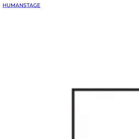
H
UMAN
S
TAGE