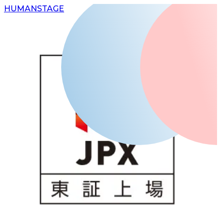
H
UMAN
S
TAGE