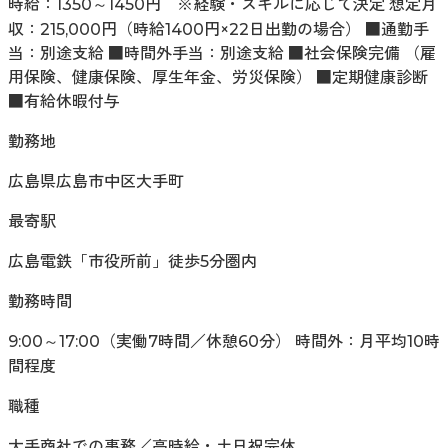
時給：1350～1450円 ※経験・スキルに応じて決定 想定月
収：215,000円（時給1400円×22日出勤の場合） ■通勤手
当：別途支給 ■時間外手当：別途支給 ■社会保険完備 （雇
用保険、健康保険、厚生年金、労災保険） ■定期健康診断
■有給休暇付与
勤務地
広島県広島市中区大手町
最寄駅
広島電鉄「市役所前」徒歩5分圏内
勤務時間
9:00～17:00（実働7時間／休憩60分） 時間外：月平均10時
間程度
職種
大手商社での事務／高時給・土日祝完休