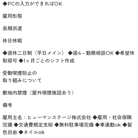
◆PCの入力ができればOK
雇用形態
長期派遣
休日休暇
◆週休二日制（平日メイン） ◆週4～勤務相談OK ◆希望休
取得可 ◆1ヶ月ごとのシフト作成
受動喫煙防止の
取り組みについて
敷地内禁煙（屋外喫煙施設あり）
備考
雇用主名：ヒューマンステージ株式会社 ◆雇用・社会保険
完備 ◆交通費規定支給 ◆無料駐車場完備 ◆車通勤ok ◆髪
色自由 ◆ネイルok