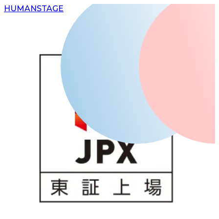
H
UMAN
S
TAGE