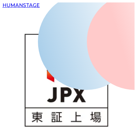
H
UMAN
S
TAGE