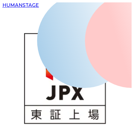
H
UMAN
S
TAGE