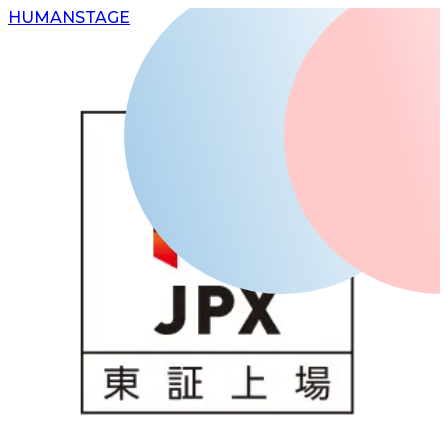
H
UMAN
S
TAGE