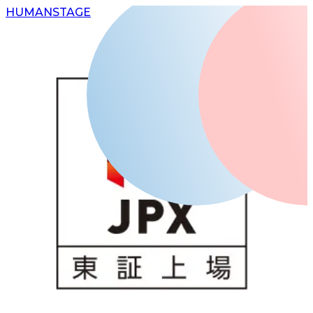
H
UMAN
S
TAGE