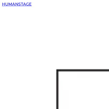
H
UMAN
S
TAGE