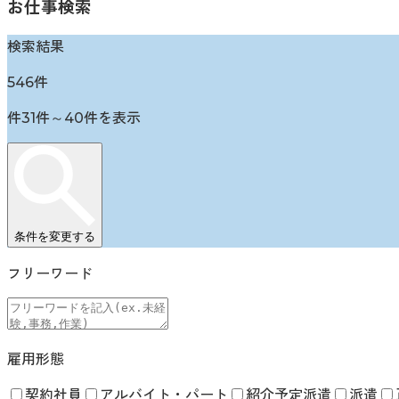
お仕事検索
検索結果
546
件
件
31
件～
40
件を表示
条件を変更する
フリーワード
雇用形態
契約社員
アルバイト・パート
紹介予定派遣
派遣