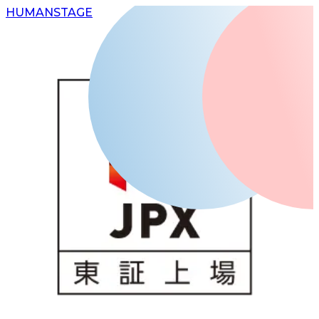
H
UMAN
S
TAGE