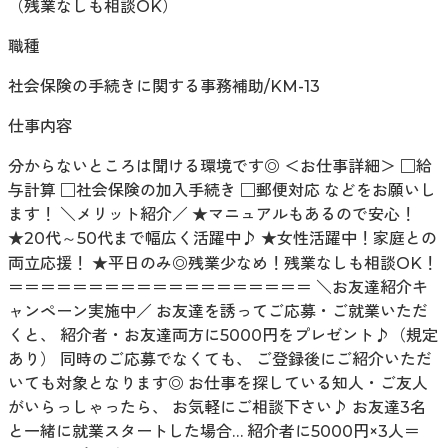
（残業なしも相談OK）
職種
社会保険の手続きに関する事務補助/KM-13
仕事内容
分からないところは聞ける環境です◎ ＜お仕事詳細＞ □給
与計算 □社会保険の加入手続き □郵便対応 などをお願いし
ます！ ＼メリット紹介／ ★マニュアルもあるので安心！
★20代～50代まで幅広く活躍中♪ ★女性活躍中！家庭との
両立応援！ ★平日のみ◎残業少なめ！残業なしも相談OK！
＝＝＝＝＝＝＝＝＝＝＝＝＝＝＝＝＝＝＝ ＼お友達紹介キ
ャンペーン実施中／ お友達を誘ってご応募・ご就業いただ
くと、 紹介者・お友達両方に5000円をプレゼント♪（規定
あり） 同時のご応募でなくても、 ご登録後にご紹介いただ
いても対象となります◎ お仕事を探している知人・ご友人
がいらっしゃったら、 お気軽にご相談下さい♪ お友達3名
と一緒に就業スタートした場合… 紹介者に5000円×3人＝