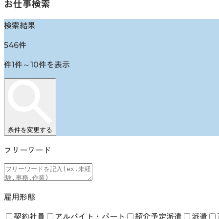
お仕事検索
検索結果
546
件
件
1
件～
10
件を表示
条件を変更する
フリーワード
雇用形態
契約社員
アルバイト・パート
紹介予定派遣
派遣