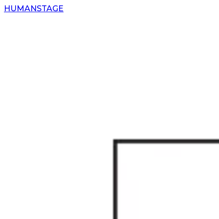
H
UMAN
S
TAGE