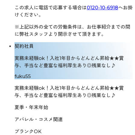
この求人に電話で応募する場合は
0120-10-6918
へお掛
けください。
※上記以外の全ての労働条件は、お仕事紹介までの間
に弊社スタッフより開示させて頂きます。
契約社員
実務未経験ok！入社1年目からどんどん昇給★★賞
与、手当など豊富な福利厚生あり◎残業なし♪
fuku55
実務未経験ok！入社1年目からどんどん昇給★★賞
与、手当など豊富な福利厚生あり◎残業なし♪
夏季・年末年始
アパレル・コスメ関連
ブランクOK