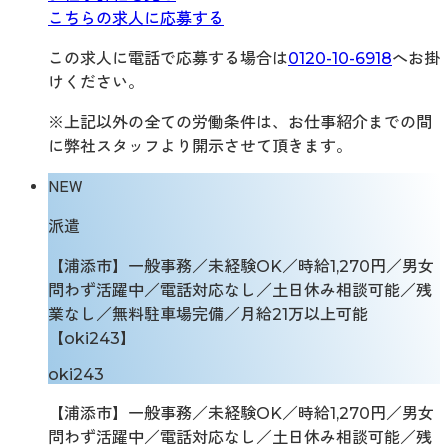
こちらの求人に応募する
この求人に電話で応募する場合は
0120-10-6918
へお掛
けください。
※上記以外の全ての労働条件は、お仕事紹介までの間
に弊社スタッフより開示させて頂きます。
NEW
派遣
【浦添市】一般事務／未経験OK／時給1,270円／男女
問わず活躍中／電話対応なし／土日休み相談可能／残
業なし／無料駐車場完備／月給21万以上可能
【oki243】
oki243
【浦添市】一般事務／未経験OK／時給1,270円／男女
問わず活躍中／電話対応なし／土日休み相談可能／残