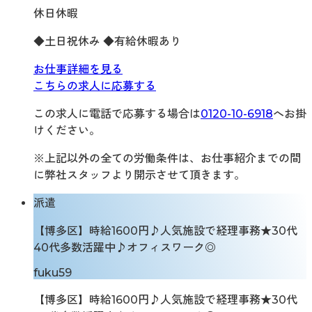
休日休暇
◆土日祝休み ◆有給休暇あり
お仕事詳細を見る
こちらの求人に応募する
この求人に電話で応募する場合は
0120-10-6918
へお掛
けください。
※上記以外の全ての労働条件は、お仕事紹介までの間
に弊社スタッフより開示させて頂きます。
派遣
【博多区】時給1600円♪人気施設で経理事務★30代
40代多数活躍中♪オフィスワーク◎
fuku59
【博多区】時給1600円♪人気施設で経理事務★30代