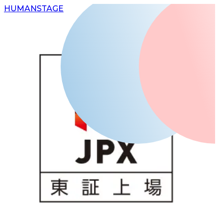
H
UMAN
S
TAGE