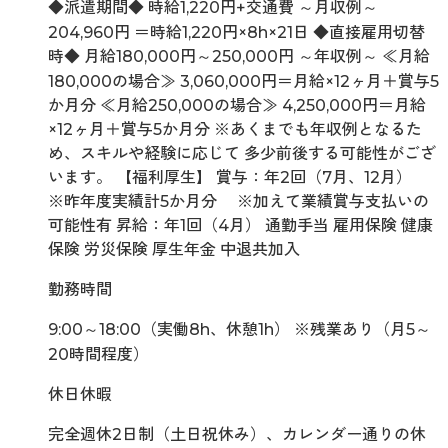
◆派遣期間◆ 時給1,220円+交通費 ～月収例～
204,960円 ＝時給1,220円×8h×21日 ◆直接雇用切替
時◆ 月給180,000円～250,000円 ～年収例～ ≪月給
180,000の場合≫ 3,060,000円＝月給×12ヶ月＋賞与5
か月分 ≪月給250,000の場合≫ 4,250,000円＝月給
×12ヶ月＋賞与5か月分 ※あくまでも年収例となるた
め、スキルや経験に応じて 多少前後する可能性がござ
います。 【福利厚生】 賞与：年2回（7月、12月）
※昨年度実績計5か月分 ※加えて業績賞与支払いの
可能性有 昇給：年1回（4月） 通勤手当 雇用保険 健康
保険 労災保険 厚生年金 中退共加入
勤務時間
9:00～18:00（実働8h、休憩1h） ※残業あり（月5～
20時間程度）
休日休暇
完全週休2日制（土日祝休み）、カレンダー通りの休