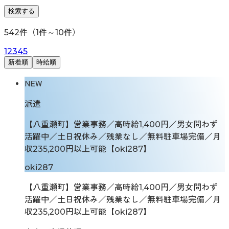
検索する
542
件（
1
件～
10
件）
1
2
3
4
5
新着順
時給順
NEW
派遣
【八重瀬町】営業事務／高時給1,400円／男女問わず
活躍中／土日祝休み／残業なし／無料駐車場完備／月
収235,200円以上可能【oki287】
oki287
【八重瀬町】営業事務／高時給1,400円／男女問わず
活躍中／土日祝休み／残業なし／無料駐車場完備／月
収235,200円以上可能【oki287】