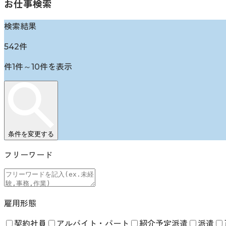
お仕事検索
検索結果
542
件
件
1
件～
10
件を表示
条件を変更する
フリーワード
雇用形態
契約社員
アルバイト・パート
紹介予定派遣
派遣