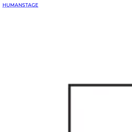
H
UMAN
S
TAGE