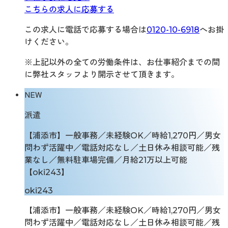
こちらの求人に応募する
この求人に電話で応募する場合は
0120-10-6918
へお掛
けください。
※上記以外の全ての労働条件は、お仕事紹介までの間
に弊社スタッフより開示させて頂きます。
NEW
派遣
【浦添市】一般事務／未経験OK／時給1,270円／男女
問わず活躍中／電話対応なし／土日休み相談可能／残
業なし／無料駐車場完備／月給21万以上可能
【oki243】
oki243
【浦添市】一般事務／未経験OK／時給1,270円／男女
問わず活躍中／電話対応なし／土日休み相談可能／残