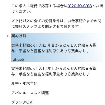
この求人に電話で応募する場合は
0120-10-6918
へお掛
けください。
※上記以外の全ての労働条件は、お仕事紹介までの間
に弊社スタッフより開示させて頂きます。
契約社員
実務未経験ok！入社1年目からどんどん昇給★★賞
与、手当など豊富な福利厚生あり◎残業なし♪
fuku55
実務未経験ok！入社1年目からどんどん昇給★★賞
与、手当など豊富な福利厚生あり◎残業なし♪
夏季・年末年始
アパレル・コスメ関連
ブランクOK