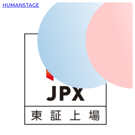
H
UMAN
S
TAGE