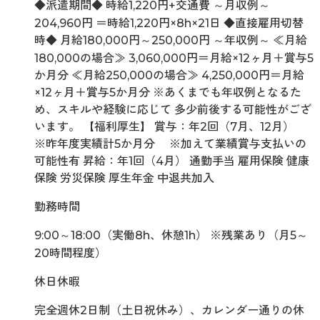
◆派遣期間◆ 時給1,220円+交通費 ～月収例～
204,960円 ＝時給1,220円×8h×21日 ◆直接雇用切替
時◆ 月給180,000円～250,000円 ～年収例～ ≪月給
180,000の場合≫ 3,060,000円＝月給×12ヶ月＋賞与5
か月分 ≪月給250,000の場合≫ 4,250,000円＝月給
×12ヶ月＋賞与5か月分 ※あくまでも年収例となるた
め、スキルや経験に応じて 多少前後する可能性がござ
います。 【福利厚生】 賞与：年2回（7月、12月）
※昨年度実績計5か月分 ※加えて業績賞与支払いの
可能性有 昇給：年1回（4月） 通勤手当 雇用保険 健康
保険 労災保険 厚生年金 中退共加入
勤務時間
9:00～18:00（実働8h、休憩1h） ※残業あり（月5～
20時間程度）
休日休暇
完全週休2日制（土日祝休み）、カレンダー通りの休