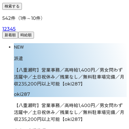
検索する
542
件（
1
件～
10
件）
1
2
3
4
5
新着順
時給順
NEW
派遣
【八重瀬町】営業事務／高時給1,400円／男女問わず
活躍中／土日祝休み／残業なし／無料駐車場完備／月
収235,200円以上可能【oki287】
oki287
【八重瀬町】営業事務／高時給1,400円／男女問わず
活躍中／土日祝休み／残業なし／無料駐車場完備／月
収235,200円以上可能【oki287】