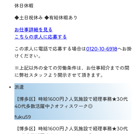
休日休暇
◆土日祝休み ◆有給休暇あり
お仕事詳細を見る
こちらの求人に応募する
この求人に電話で応募する場合は
0120-10-6918
へお掛
けください。
※上記以外の全ての労働条件は、お仕事紹介までの間
に弊社スタッフより開示させて頂きます。
派遣
【博多区】時給1600円♪人気施設で経理事務★30代
40代多数活躍中♪オフィスワーク◎
fuku59
【博多区】時給1600円♪人気施設で経理事務★30代