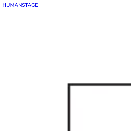
H
UMAN
S
TAGE