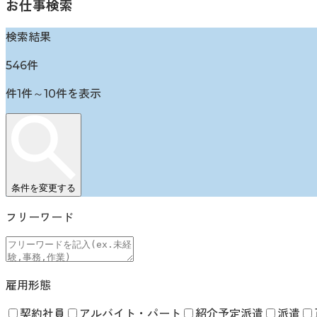
お仕事検索
検索結果
546
件
件
1
件～
10
件を表示
条件を変更する
フリーワード
雇用形態
契約社員
アルバイト・パート
紹介予定派遣
派遣