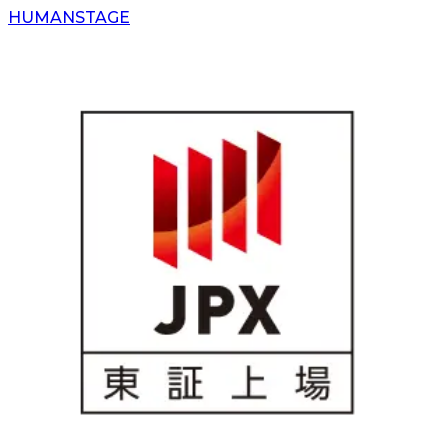
H
UMAN
S
TAGE