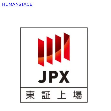
H
UMAN
S
TAGE