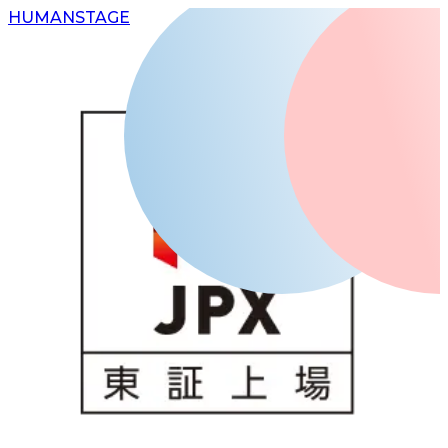
H
UMAN
S
TAGE