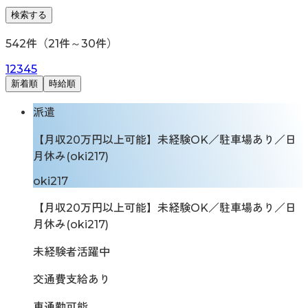
検索する
542
件（
21
件～
30
件）
1
2
3
4
5
新着順
時給順
派遣
【月収20万円以上可能】未経験OK／駐車場あり／日
月休み(oki217)
oki217
【月収20万円以上可能】未経験OK／駐車場あり／日
月休み(oki217)
未経験者活躍中
交通費支給あり
車通勤可能