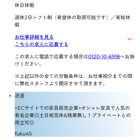
休日休暇
週休2日シフト制（希望休の取得可能です）／有給休
暇
お仕事詳細を見る
こちらの求人に応募する
この求人に電話で応募する場合は
0120-10-6918
へお掛
けください。
※上記以外の全ての労働条件は、お仕事紹介までの間
に弊社スタッフより開示させて頂きます。
派遣
<ECサイトでの家具販売企業>オシャレ家具で人気の
有名企業◎土日祝完休&残業無し！プライベートとの
両立可◎
fuku45