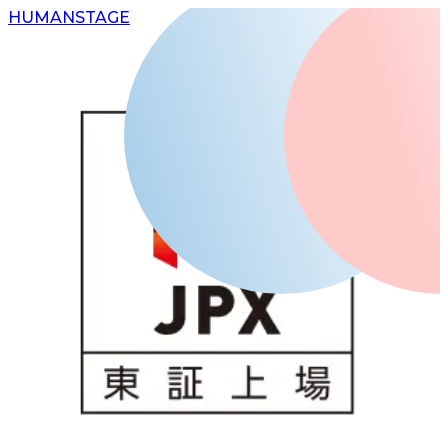
H
UMAN
S
TAGE